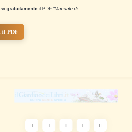
cevi
gratuitamente
il PDF
“Manuale di
 il PDF